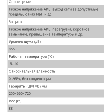
Оповещение
Низкое напряжение АКБ, выход сети за допустимые
пределы, отказ ИБП и др.
Защита
Низкое напряжение АКБ, перегрузка, короткое
замыкание, превышение температуры и др.
Уровень шума (дБ)
<55
Рабочая температура (°C)
-5...40
Относительная влажность
0...95%, без конденсации
Габариты (Ш×Г×В) мм
250×660×720
Вес (кг)
88