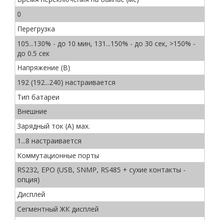
0
Перегрузка
105...130% - до 10 мин, 131...150% - до 30 сек, >150% -
до 0.5 сек
Напряжение (В)
192 (192...240) настраивается
Тип батареи
Внешние
Зарядный ток (А) мах.
1...8 настраивается
Коммутационные порты
RS232, EPO (USB, SNMP, RS485 + сухие контакты -
опция)
Дисплей
Сегментный ЖК дисплей