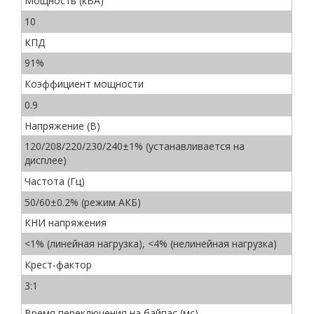
Мощность (кВА)
10
КПД
91%
Коэффициент мощности
0.9
Напряжение (В)
120/208/220/230/240±1% (устанавливается на
дисплее)
Частота (Гц)
50/60±0.2% (режим АКБ)
КНИ напряжения
<1% (линейная нагрузка), <4% (нелинейная нагрузка)
Крест-фактор
3:1
Время переключения на байпас (мс)